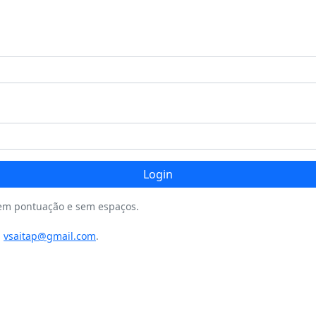
Login
sem pontuação e sem espaços.
a
vsaitap@gmail.com
.